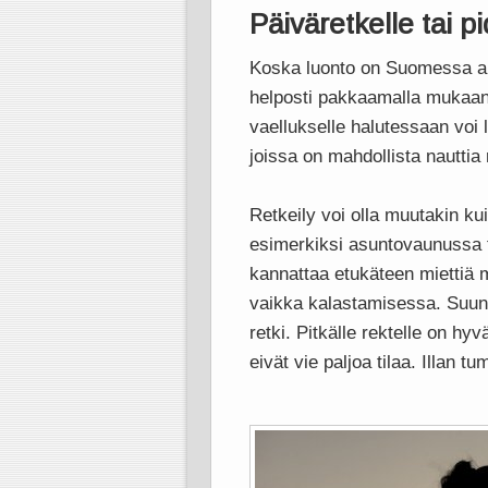
Päiväretkelle tai 
Koska luonto on Suomessa ain
helposti pakkaamalla mukaan 
vaellukselle halutessaan voi l
joissa on mahdollista nauttia 
Retkeily voi olla muutakin ku
esimerkiksi asuntovaunussa ta
kannattaa etukäteen miettiä m
vaikka kalastamisessa. Suunn
retki.
Pitkälle rektelle on hyv
eivät vie paljoa tilaa. Illan 