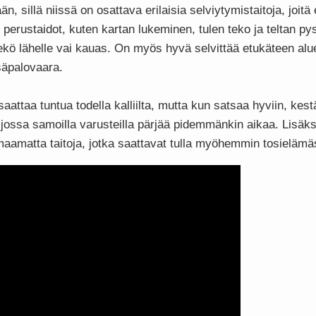
än, sillä niissä on osattava erilaisia selviytymistaitoja, joitä 
tyt perustaidot, kuten kartan lukeminen, tulen teko ja teltan 
teekö lähelle vai kauas. On myös hyvä selvittää etukäteen aluee
säpalovaara.
attaa tuntua todella kalliilta, mutta kun satsaa hyviin, kestä
 jossa samoilla varusteilla pärjää pidemmänkin aikaa. Lisäks
maamatta taitoja, jotka saattavat tulla myöhemmin tosieläm