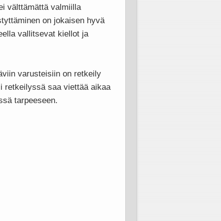
ei välttämättä valmiilla
pystyttäminen on jokaisen hyvä
lla vallitsevat kiellot ja
viin varusteisiin on retkeily
i retkeilyssä saa viettää aikaa
ässä tarpeeseen.