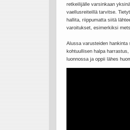
retkeilijälle varsinkaan yksinä
vaellusreiteillä tarvitse. Tie
hallita, riippumatta siitä läh
varoitukset, esimerkiksi met
Alussa varusteiden hankinta sa
kohtuullisen halpa harrastus,
luonnossa ja oppii lähes huo