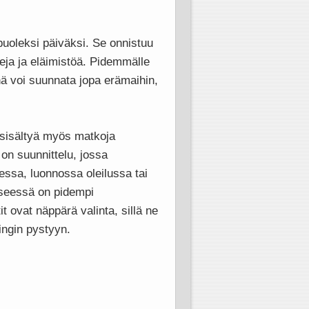
puoleksi päiväksi. Se onnistuu
ja ja eläimistöä. Pidemmälle
änä voi suunnata jopa erämaihin,
i sisältyä myös matkoja
on suunnittelu, jossa
essa, luonnossa oleilussa tai
yseessä on pidempi
t ovat näppärä valinta, sillä ne
ringin pystyyn.