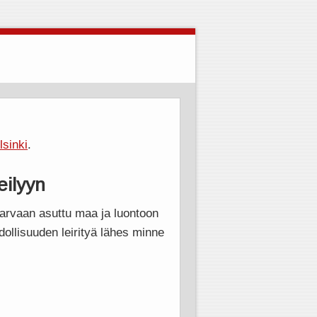
lsinki
.
eilyyn
harvaan asuttu maa ja luontoon
ollisuuden leirityä lähes minne