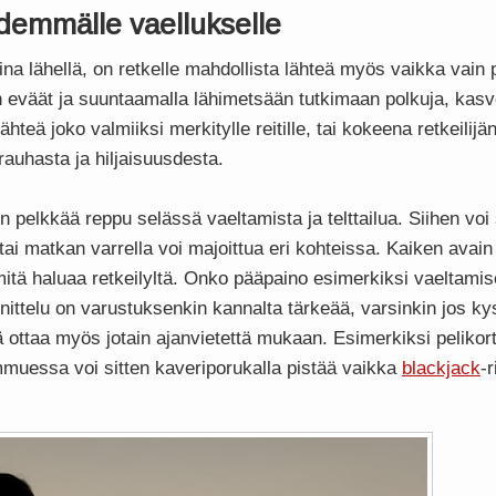
pidemmälle vaellukselle
a lähellä, on retkelle mahdollista lähteä myös vaikka vain 
eväät ja suuntaamalla lähimetsään tutkimaan polkuja, kasve
ähteä joko valmiiksi merkitylle reitille, tai kokeena retkeilij
rauhasta ja hiljaisuusdesta.
in pelkkää reppu selässä vaeltamista ja telttailua. Siihen vo
i matkan varrella voi majoittua eri kohteissa. Kaiken avain 
itä haluaa retkeilyltä. Onko pääpaino esimerkiksi vaeltamis
ittelu on varustuksenkin kannalta tärkeää, varsinkin jos k
ä ottaa myös jotain ajanvietettä mukaan. Esimerkiksi pelikorti
tummuessa voi sitten kaveriporukalla pistää vaikka
blackjack
-