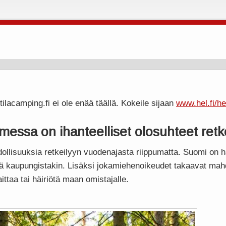
ilacamping.fi ei ole enää täällä. Kokeile sijaan
www.hel.fi/he
essa on ihanteelliset olosuhteet retk
ollisuuksia retkeilyyn vuodenajasta riippumatta. Suomi on 
ä kaupungistakin. Lisäksi jokamiehenoikeudet takaavat mahd
ttaa tai häiriötä maan omistajalle.